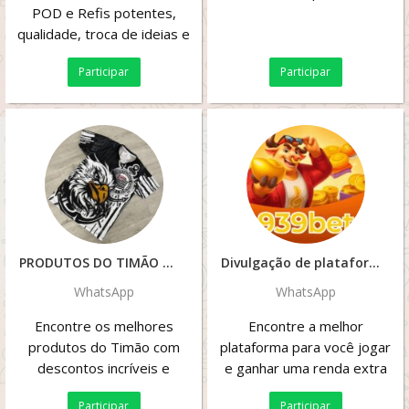
POD e Refis potentes,
qualidade, troca de ideias e
respeito. Só a brisa boa,
Participar
Participar
com...
PRODUTOS DO TIMÃO
Divulgação de plataformas pagantes
WhatsApp
WhatsApp
Encontre os melhores
Encontre a melhor
produtos do Timão com
plataforma para você jogar
descontos incríveis e
e ganhar uma renda extra
ofertas imperdíveis! VAI,
Participar
Participar