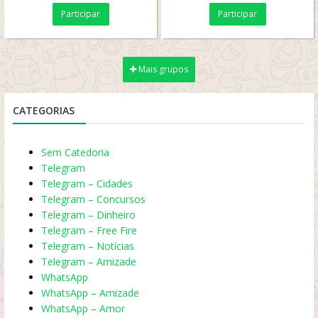
normal pode marcar o admir
pela Detona Funk um
Participar
Participar
aqui
Aqui...
grande canal de músicas
de...
Mais grupos
CATEGORIAS
Sem Catedoria
Telegram
Telegram – Cidades
Telegram – Concursos
Telegram – Dinheiro
Telegram – Free Fire
Telegram – Notícias
Telegram – Amizade
WhatsApp
WhatsApp – Amizade
WhatsApp – Amor