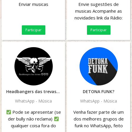
Enviar musicas
Envie sugestões de
musicas Acompanhe as
novidades link da Rádio:
https://zeno.fm/cachorro-
Participar
Participar
louco/
Headbangers das trevas???
DETONA FUNK?
WhatsApp - Música
WhatsApp - Música
Pode se apresentar (se
Venha fazer parte de um
der bully não reclama)
dos melhores grupos de
qualquer coisa fora do
funk no WhatsApp, feito