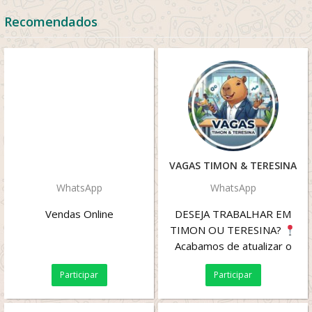
Recomendados
VAGAS TIMON & TERESINA
WhatsApp
WhatsApp
Vendas Online
DESEJA TRABALHAR EM
TIMON OU TERESINA?
Acabamos de atualizar o
grupo com novas
Participar
Participar
oportunidades para hoje! O
grupo...