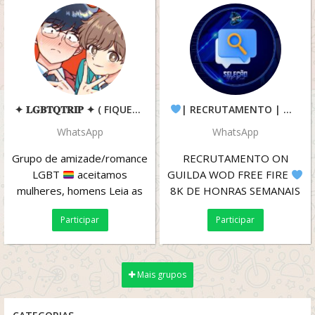
✦ 𝐋𝐆𝐁𝐓𝐐𝐓𝐑𝐈𝐏 ✦ ( FIQUEM NESSE )
| RECRUTAMENTO | WOD E-SPORTS |
WhatsApp
WhatsApp
Grupo de amizade/romance
RECRUTAMENTO ON
LGBT
aceitamos
GUILDA WOD FREE FIRE
mulheres, homens Leia as
8K DE HONRAS SEMANAIS
regras! Por favor
PATENTE MESTRE 1
Participar
Participar
PRA CIMA
TROCA NICK
EM...
Mais grupos