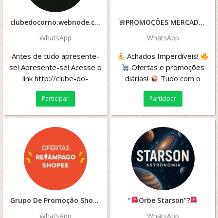
clubedocorno.webnode.com
PROMOÇÕES MERCADO LIVRE
WhatsApp
WhatsApp
Antes de tudo apresente-
Achados Imperdíveis!
se! Apresente-se! Acesse o
Ofertas e promoções
link http://clube-do-
diárias!
Tudo com o
corno.webnode.com/regras-
melhor custo-benefício
...
Participar
Participar
do-grupo/ para ver as...
Grupo De Promoção Shopee #1
“
Orbe Starson”?
WhatsApp
WhatsApp