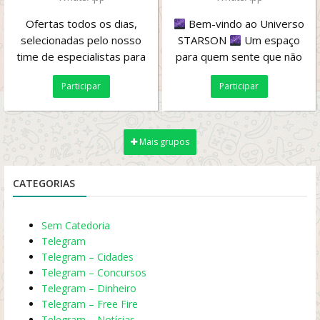
Ofertas todos os dias,
Bem-vindo ao Universo
selecionadas pelo nosso
STARSON
Um espaço
time de especialistas para
para quem sente que não
você economizar de
pertence apenas à Terra.
Participar
Participar
verdade!
Aqui, unimos...
Mais grupos
CATEGORIAS
Sem Catedoria
Telegram
Telegram – Cidades
Telegram – Concursos
Telegram – Dinheiro
Telegram – Free Fire
Telegram – Notícias