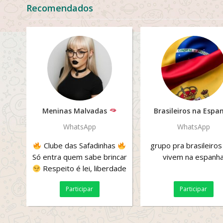
Recomendados
Meninas Malvadas
Brasileiros na Espa
WhatsApp
WhatsApp
Clube das Safadinhas
grupo pra brasileiros
Só entra quem sabe brincar
vivem na espanh
Respeito é lei, liberdade
é tudo! Safadeza com...
Participar
Participar