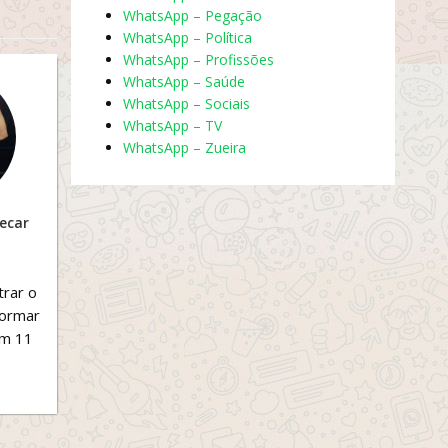
WhatsApp – Pegação
WhatsApp – Política
WhatsApp – Profissões
WhatsApp – Saúde
WhatsApp – Sociais
WhatsApp – TV
WhatsApp – Zueira
secar
trar o
formar
om 11
s,
 em...