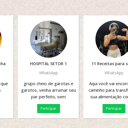
nha
HOSPITAL SETOR 1
11 Receitas para 
WhatsApp
WhatsApp
 que
grupo cheio de garotas e
Aqui você vai encon
a
garotos, venha arrumar seu
caminho para trans
par perfeito, sem
sua alimentação c
preconceito, enganação e
receitas prática
Participar
Participar
dificuldade, ache seu...
saborosas e focadas