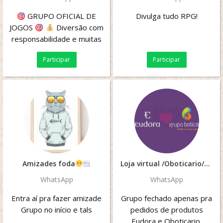
GRUPO OFICIAL DE
Divulga tudo RPG!
JOGOS
Diversão com
responsabilidade e muitas
chances de ganhar!
Participar
Participar
REGRAS...
Amizades foda
Loja virtual /Oboticario/Eudora.
WhatsApp
WhatsApp
Entra aí pra fazer amizade
Grupo fechado apenas pra
Grupo no início e tals
pedidos de produtos
Eudora e Oboticario.