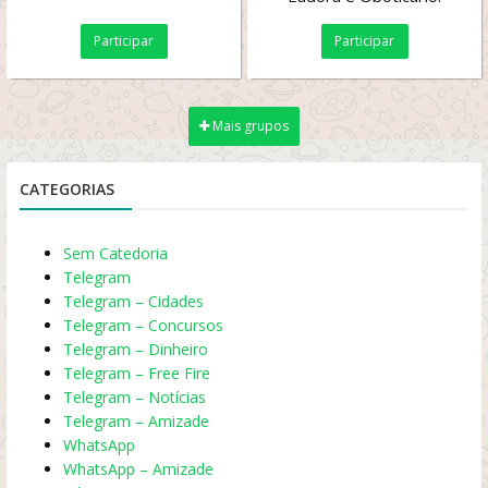
Entrego somente em
Participar
Participar
Salvador via moto Uber e
entre...
Mais grupos
CATEGORIAS
Sem Catedoria
Telegram
Telegram – Cidades
Telegram – Concursos
Telegram – Dinheiro
Telegram – Free Fire
Telegram – Notícias
Telegram – Amizade
WhatsApp
WhatsApp – Amizade