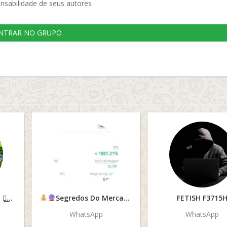
nsabilidade de seus autores
NTRAR NO GRUPO
֟፝֟֠֠֩͢͡
Segredos Do Mercardo
FETISH F3715
WhatsApp
WhatsApp