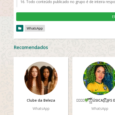
Todo conteúdo publicado no grupo é de inteira respo
E
WhatsApp
Recomendados
Clube da Beleza
❀፝⃔⃝҉
፝֟፝֟፝֟֠֠֩͢͡͡🅜͢ÚSICAŞ֠֟፝🅖͢I₣S E 🅕͢ŘASES፝֟፝֟፝͢͡͡❀፝⃔⃝҉፝֟፝͡
WhatsApp
WhatsApp