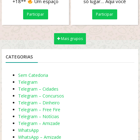
+18**
Um espaço
só lugar… Aqui você
exclusivo para maiores de
encontra as melhores
Participar
Participar
18 anos, com...
prévias da web,...
Mais grupos
CATEGORIAS
Sem Catedoria
Telegram
Telegram – Cidades
Telegram – Concursos
Telegram – Dinheiro
Telegram – Free Fire
Telegram – Notícias
Telegram – Amizade
WhatsApp
WhatsApp – Amizade