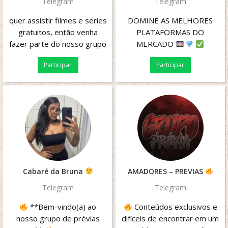
Telegram
Telegram
quer assistir filmes e series
DOMINE AS MELHORES
gratuitos, então venha
PLATAFORMAS DO
fazer parte do nosso grupo
MERCADO
no telegram os melhores
Plataformas de alta
Participar
Participar
filmes de...
performance para garantir
seus melhores...
Cabaré da Bruna
AMADORES – PREVIAS
Telegram
Telegram
**Bem-vindo(a) ao
Conteúdos exclusivos e
nosso grupo de prévias
difíceis de encontrar em um