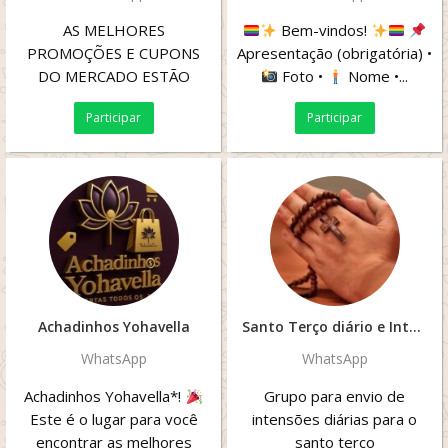
AS MELHORES
Bem-vindos!
PROMOÇÕES E CUPONS
Apresentação (obrigatória) •
DO MERCADO ESTÃO
Foto •
Nome •...
AQUI!!
Participar
Participar
Achadinhos Yohavella
Santo Terço diário e Intenções
WhatsApp
WhatsApp
Achadinhos Yohavella*!
Grupo para envio de
Este é o lugar para você
intensões diárias para o
encontrar as melhores
santo terço