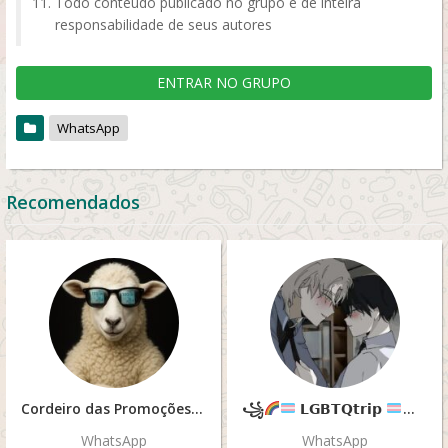
Todo conteúdo publicado no grupo é de inteira
responsabilidade de seus autores
ENTRAR NO GRUPO
WhatsApp
Recomendados
Cordeiro das Promoções #01
꧁
𝗟𝗚𝗕𝗧𝗤𝘁𝗿𝗶𝗽
꧂
WhatsApp
WhatsApp