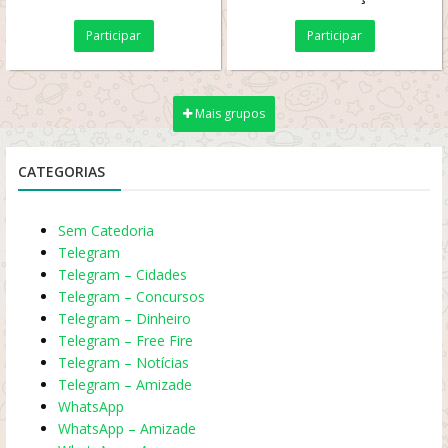
ofertas de produtos
Participar
Participar
incríveis com preços...
Mais grupos
CATEGORIAS
Sem Catedoria
Telegram
Telegram – Cidades
Telegram – Concursos
Telegram – Dinheiro
Telegram – Free Fire
Telegram – Notícias
Telegram – Amizade
WhatsApp
WhatsApp – Amizade