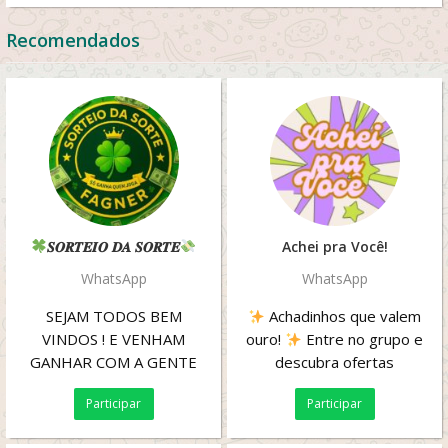
Recomendados
𝑺𝑶𝑹𝑻𝑬𝑰𝑶 𝑫𝑨 𝑺𝑶𝑹𝑻𝑬
Achei pra Você!
WhatsApp
WhatsApp
SEJAM TODOS BEM
Achadinhos que valem
VINDOS ! E VENHAM
ouro!
Entre no grupo e
GANHAR COM A GENTE
descubra ofertas
escondidas, achadinhos
Participar
Participar
virais e produtos...