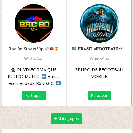
Bac Bo Sinais Vip
𝐁𝐑𝐀𝐒𝐈𝐋 𝐞𝐅𝐎𝐎𝐓𝐁𝐀𝐋𝐋²⁰²⁶
WhatsApp
WhatsApp
PLATAFORMA QUE
GRUPO DE EFOOTBALL
INDICO MUITO
Banca
MOBILE.
recomendada R$50,00;
Saques apartir de 30 reais;
Participar
Participar
...
Mais grupos