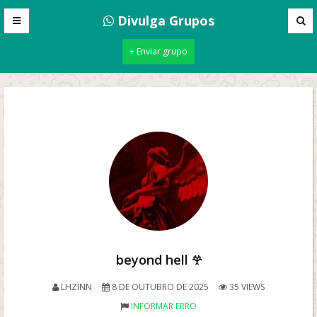
Divulga Grupos
+ Enviar grupo
beyond hell 𖣂
LHZINN
8 DE OUTUBRO DE 2025
35 VIEWS
INFORMAR ERRO