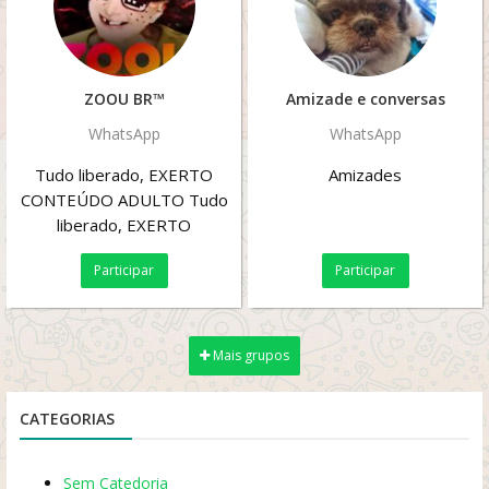
ZOOU BR™
Amizade e conversas
WhatsApp
WhatsApp
Tudo liberado, EXERTO
Amizades
CONTEÚDO ADULTO Tudo
liberado, EXERTO
PEDOFILIA Tudo liberado,
Participar
Participar
EXERTO GORE Tudo
liberado,...
Mais grupos
CATEGORIAS
Sem Catedoria