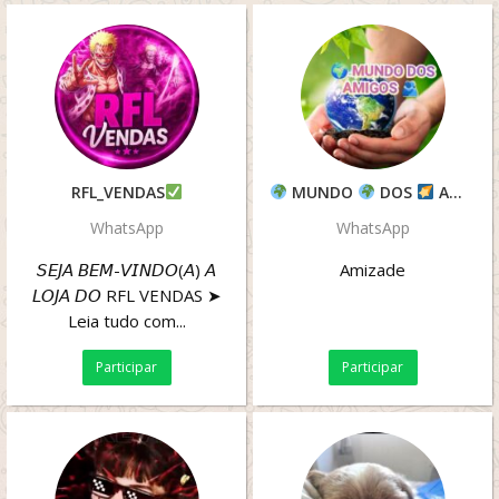
RFL_VENDAS
MUNDO
DOS
AMIGOS
WhatsApp
WhatsApp
𝘚𝘌𝘑𝘈 𝘉𝘌𝘔-𝘝𝘐𝘕𝘋𝘖(𝘈) 𝘈
Amizade
𝘓𝘖𝘑𝘈 𝘋𝘖 RFL VENDAS ➤
Leia tudo com...
Participar
Participar