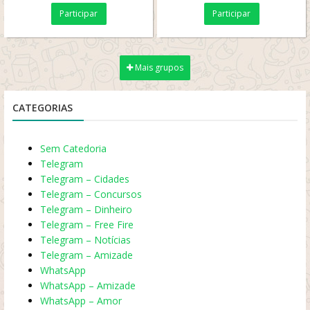
OUTRO GRUPO ? SEM
Participar
Participar
FOGARERO NEM...
Mais grupos
CATEGORIAS
Sem Catedoria
Telegram
Telegram – Cidades
Telegram – Concursos
Telegram – Dinheiro
Telegram – Free Fire
Telegram – Notícias
Telegram – Amizade
WhatsApp
WhatsApp – Amizade
WhatsApp – Amor