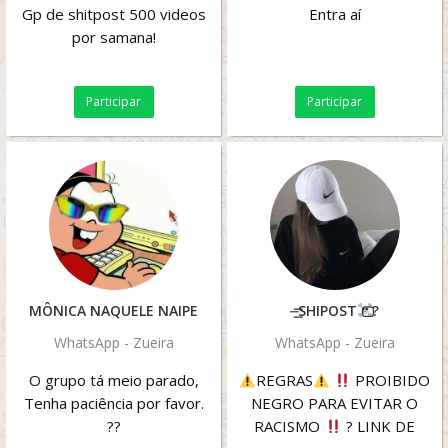
Gp de shitpost 500 videos
Entra aí
por samana!
Participar
Participar
MÔNICA NAQUELE NAIPE
⏤͟͞SHIPOST
⃢?
WhatsApp - Zueira
WhatsApp - Zueira
O grupo tá meio parado,
REGRAS
PROIBIDO
Tenha paciência por favor.
NEGRO PARA EVITAR O
??
RACISMO
? LINK DE