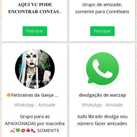
𝐀𝐐𝐔𝐈 𝐕𝐂 𝐏𝐎𝐃𝐄
Grupo de amizade,
𝐄𝐍𝐂𝐎𝐍𝐓𝐑𝐀𝐑 𝐂𝐎𝐍𝐓𝐀𝐒...
somente para Corinthians
Participar
Participar
Feiticeiras da Ganja
divulgação de watzap
WhatsApp - Amizade
WhatsApp - Amizade
Grupo para as
tudo librado divulga seu
APAIXONADAS por maconha
número fazer amizades
SOMENTE