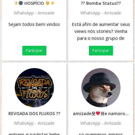
HOSPÍCIO
?? Bomba Status??
WhatsApp - Amizade
WhatsApp - Amizade
Sejam todos bem vindos
Está afim de aumentar seus
views nós stories? Venha
para o nosso grupo de
troca de status, entre
Participar
Participar
divulgue seu contato,...
REVOADA DOS FLUXOS ??
amizade웃
유e namoroツ
WhatsApp - Amizade
WhatsApp - Amizade
entrem ai paulistas hehe
so quemeros amigos