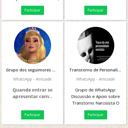
bater um papo
Participar
Participar
descontraído, flertar,...
Grupo dos seguimores
Transtorno de Personalidade Narcisista
WhatsApp - Amizade
WhatsApp - Amizade
ℚ𝕦𝕒𝕟𝕕𝕠 𝕖𝕟𝕥𝕣𝕒𝕣 𝕤𝕖
Grupo de WhatsApp:
𝕒𝕡𝕣𝕖𝕤𝕖𝕟𝕥𝕒𝕣 𝕔𝕠𝕞:...
Discussão e Apoio sobre
Transtorno Narcisista O
Transtorno de
Participar
Participar
Personalidade Narcisista
(TPN) é um...