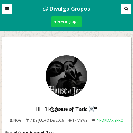
Divulga Grupos
+ Enviar grupo
─꯭─̽⃝仓𝕳𝖔𝖚𝖘𝖊 𝖔𝖋 ᝤ𝖔𝖝𝖎𝖈
‴
NOG
7 DE JULHO DE 2026
17 VIEWS
INFORMAR ERRO
𝕭𝖊𝖒 𝖛𝖎𝖓𝖉𝖔𝖘 𝖆 𝕳𝖔𝖚𝖘𝖊 𝖔𝖋 ᝤ𝖔𝖝𝖎𝖈