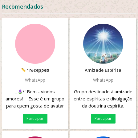
Recomendados
‘ 𝗋ɘ𝗰ᧉ𝗽ׅ᪁𐐼𐐫
Amizade Espírita
WhatsApp
WhatsApp
_
\' Bem - vindos
Grupo destinado à amizade
amores!_ _Esse é um grupo
entre espíritas e divulgação
para quem gosta de avatar
da doutrina espírita.
world! Aqui a gente vai
Participar
Participar
conversar e...