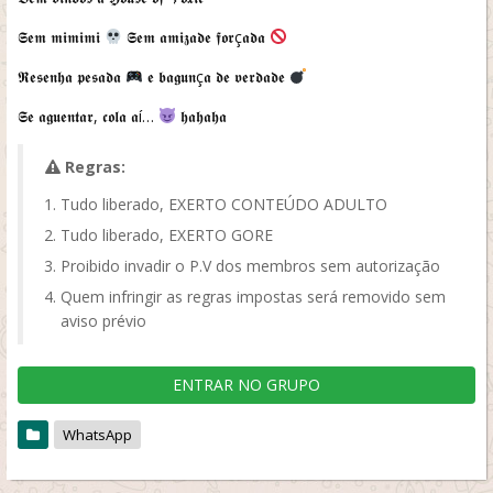
𝕾𝖊𝖒 𝖒𝖎𝖒𝖎𝖒𝖎
𝕾𝖊𝖒 𝖆𝖒𝖎𝖟𝖆𝖉𝖊 𝖋𝖔𝖗ç𝖆𝖉𝖆
𝕽𝖊𝖘𝖊𝖓𝖍𝖆 𝖕𝖊𝖘𝖆𝖉𝖆
𝖊 𝖇𝖆𝖌𝖚𝖓ç𝖆 𝖉𝖊 𝖛𝖊𝖗𝖉𝖆𝖉𝖊
𝕾𝖊 𝖆𝖌𝖚𝖊𝖓𝖙𝖆𝖗, 𝖈𝖔𝖑𝖆 𝖆í…
𝖍𝖆𝖍𝖆𝖍𝖆
Regras:
Tudo liberado, EXERTO CONTEÚDO ADULTO
Tudo liberado, EXERTO GORE
Proibido invadir o P.V dos membros sem autorização
Quem infringir as regras impostas será removido sem
aviso prévio
ENTRAR NO GRUPO
WhatsApp