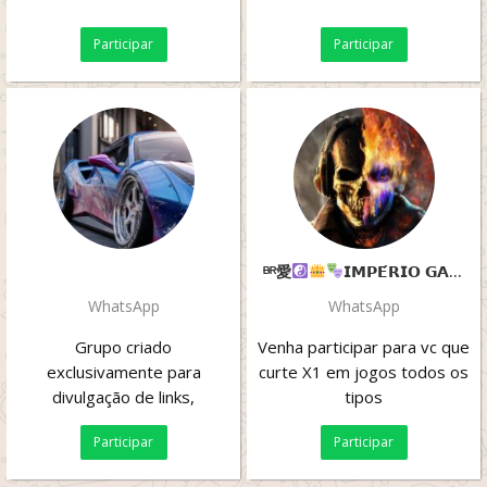
Participar
Participar
ᴯᴿ愛
𝗜𝗠𝗣𝗘́𝗥𝗜𝗢 𝗚𝗔𝗠𝗘𝗦 𝗖𝗢𝗗 𝗠𝗢𝗕𝗜𝗟𝗘 Sᴋ᭄ ᴮᵒˢˢ
WhatsApp
WhatsApp
Grupo criado
Venha participar para vc que
exclusivamente para
curte X1 em jogos todos os
divulgação de links,
tipos
produtos, grupos,
Participar
Participar
aplicativos, lojas, redes
sociais, serviços,...