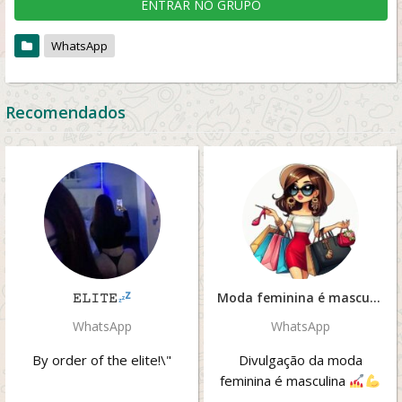
ENTRAR NO GRUPO
WhatsApp
Recomendados
𝙴𝙻𝙸𝚃𝙴
Moda feminina é masculina
WhatsApp
WhatsApp
By order of the elite!\"
Divulgação da moda
feminina é masculina