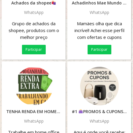
Achados da shopee
Achadinhos Mae Mundo Digital #2
WhatsApp
WhatsApp
Grupo de achados da
Mamäes olha que dica
shopee, produtos com o
incrível! Achei esse perfil
melhor preço
com ofertas e cupons
diariamente E ainda dão
Participar
Participar
dicas sobre tudo...
TENHA RENDA EM HOMEOFFICE
#1
PROMOS & CUPONS
WhatsApp
WhatsApp
Trabalhe em home office
Aqui é onde você recebe: