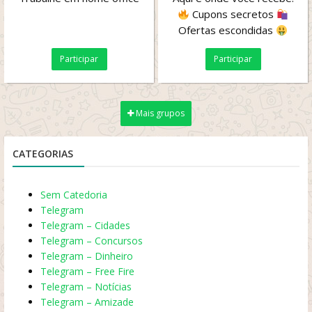
Cupons secretos
Ofertas escondidas
Links que somem rapidinho
Participar
Participar
...
Mais grupos
CATEGORIAS
Sem Catedoria
Telegram
Telegram – Cidades
Telegram – Concursos
Telegram – Dinheiro
Telegram – Free Fire
Telegram – Notícias
Telegram – Amizade