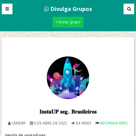
Divulga Grupos
+ Enviar grupo
𝐈𝐧𝐬𝐭𝐚𝐔𝐏 𝐬𝐞𝐠.. 𝐁𝐫𝐚𝐬𝐢𝐥𝐞𝐢𝐫𝐨𝐬
UENDER
6 DE ABRIL DE 2022
84 VIEWS
INFORMAR ERRO
Venda de seguidores