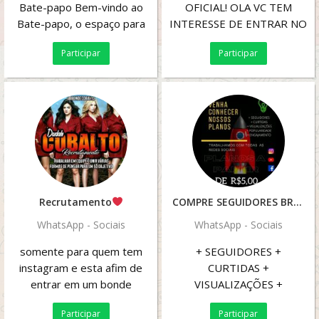
Bate-papo Bem-vindo ao
OFICIAL! OLA VC TEM
Bate-papo, o espaço para
INTERESSE DE ENTRAR NO
programadores e
PROJETO ♔ρs\'s♔ ?
Participar
Participar
entusiastas de tecnologia!...
GANHAR SEGUIDORES E...
Recrutamento
COMPRE SEGUIDORES BR ???
WhatsApp - Sociais
WhatsApp - Sociais
somente para quem tem
+ SEGUIDORES +
instagram e esta afim de
CURTIDAS +
entrar em um bonde
VISUALIZAÇÕES +
comforme eu adiciono vc no
POPULARIDADE +
Participar
Participar
bonde eu removo desse...
ENGAJAMENTO